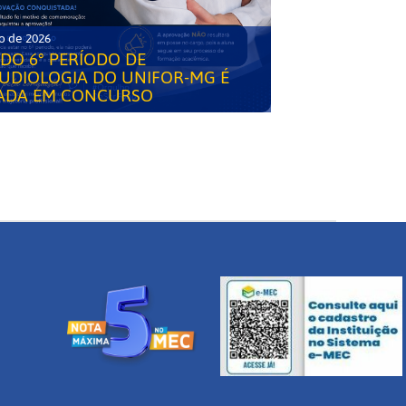
o de 2026
DO 6° PERÍODO DE
UDIOLOGIA DO UNIFOR-MG É
ADA EM CONCURSO