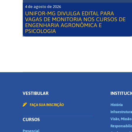
4 de agosto de 2026
UNIFOR-MG DIVULGA EDITAL PARA
VAGAS DE MONITORIA NOS CURSOS DE
ENGENHARIA AGRONÔMICA E
PSICOLOGIA
VESTIBULAR
INSTITUC
FAÇA SUA INSCRIÇÃO
História
Infraestrutur
CURSOS
Visão, Missão
Responsabili
Presencial