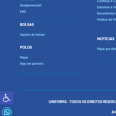
Conheça o C
Semipresencial
Estrutura e 
EAD
Documentos I
Política de P
BOLSAS
Opções de bolsas
NOTÍCIAS
POLOS
Fique por den
Mapa
Seja um parceiro
Abrir a barra de ferramentas
UNIFORMG - TODOS OS DIREITOS RESERV
AV