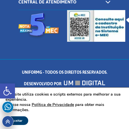
CENTRAL DE ATENDIMENTO
UNIFORMG - TODOS OS DIREITOS RESERVADOS.
Abrir a barra de ferramentas
DESENVOLVIDO POR
AV. DR. ARNALDO DE SENNA, 328 - PALMEIRAS, FORMIGA/MG - CEP:
Este site utiliza cookies e scripts externos para melhorar a sua
experiência.
Acesse nossa
Política de Privacidade
para obter mais
35.574.530
informações.
Aceitar