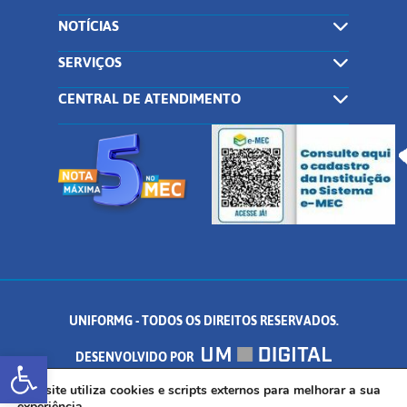
NOTÍCIAS
SERVIÇOS
CENTRAL DE ATENDIMENTO
UNIFORMG - TODOS OS DIREITOS RESERVADOS.
Abrir a barra de ferramentas
DESENVOLVIDO POR
AV. DR. ARNALDO DE SENNA, 328 - PALMEIRAS, FORMIGA/MG - CEP:
Este site utiliza cookies e scripts externos para melhorar a sua
experiência.