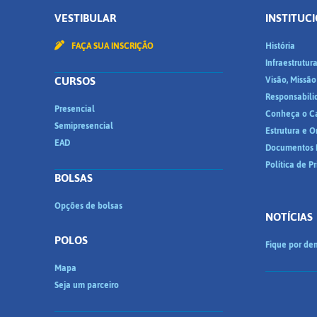
VESTIBULAR
INSTITUC
FAÇA SUA INSCRIÇÃO
História
Infraestrutur
CURSOS
Visão, Missão
Responsabili
Presencial
Conheça o C
Semipresencial
Estrutura e 
EAD
Documentos I
Política de P
BOLSAS
Opções de bolsas
NOTÍCIAS
POLOS
Fique por den
Mapa
Seja um parceiro