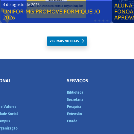
ALUNA 
4 de agosto de 2026
UNIFOR-MG PROMOVE FORMIQUEIJO
FONOA
2026
APROV
VER MAIS NOTICIAS
IONAL
SERVIÇOS
Biblioteca
a
Secretaria
 e Valores
Pesquisa
dade Social
Extensão
ampus
Enade
Organização