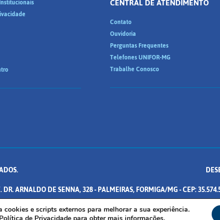
CENTRAL DE ATENDIMENTO
nstitucionais
rivacidade
Contato
Ouvidoria
Perguntas Frequentes
Telefones UNIFOR-MG
Trabalhe Conosco
tro
ADOS.
DES
. DR. ARNALDO DE SENNA, 328 - PALMEIRAS, FORMIGA/MG - CEP: 35.574.
iza cookies e scripts externos para melhorar a sua experiência.
Política de Privacidade
para obter mais informações.