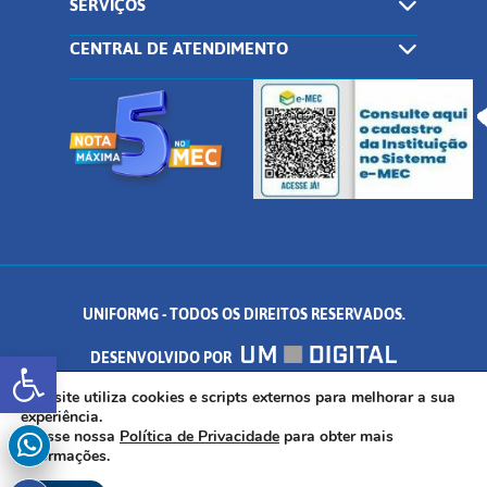
SERVIÇOS
CENTRAL DE ATENDIMENTO
UNIFORMG - TODOS OS DIREITOS RESERVADOS.
Abrir a barra de ferramentas
DESENVOLVIDO POR
Este site utiliza cookies e scripts externos para melhorar a sua
AV. DR. ARNALDO DE SENNA, 328 - PALMEIRAS, FORMIGA/MG - CEP:
experiência.
Acesse nossa
Política de Privacidade
para obter mais
35.574.530
informações.