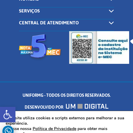
SERVIÇOS
CENTRAL DE ATENDIMENTO
UNIFORMG - TODOS OS DIREITOS RESERVADOS.
Abrir a barra de ferramentas
DESENVOLVIDO POR
AV. DR. ARNALDO DE SENNA, 328 - PALMEIRAS, FORMIGA/MG - CEP:
Este site utiliza cookies e scripts externos para melhorar a sua
experiência.
Acesse nossa
Política de Privacidade
para obter mais
35.574.530