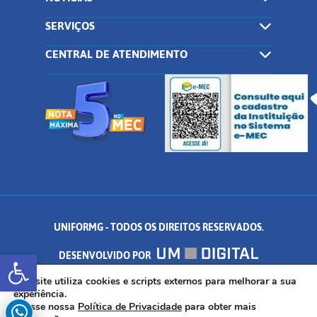
SERVIÇOS
CENTRAL DE ATENDIMENTO
UNIFORMG - TODOS OS DIREITOS RESERVADOS.
Abrir a barra de ferramentas
DESENVOLVIDO POR
AV. DR. ARNALDO DE SENNA, 328 - PALMEIRAS, FORMIGA/MG - CEP:
Este site utiliza cookies e scripts externos para melhorar a sua
experiência.
Acesse nossa
Política de Privacidade
para obter mais
35.574.530