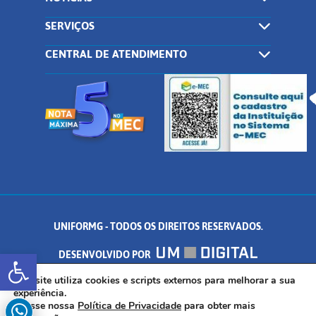
SERVIÇOS
CENTRAL DE ATENDIMENTO
UNIFORMG - TODOS OS DIREITOS RESERVADOS.
Abrir a barra de ferramentas
DESENVOLVIDO POR
AV. DR. ARNALDO DE SENNA, 328 - PALMEIRAS, FORMIGA/MG - CEP:
Este site utiliza cookies e scripts externos para melhorar a sua
experiência.
Acesse nossa
Política de Privacidade
para obter mais
35.574.530