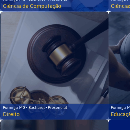
Ciência da Computação
Ciência
Formiga-MG • Bacharel • Presencial
Formiga-M
Direito
Educaçã