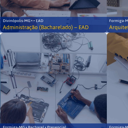
Divinópolis-MG • • EAD
Formiga-MG
Administração (Bacharelado) – EAD
Arquite
Formiga-MG • Bacharel • Presencial
Formiga-MG