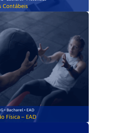
s Contábeis
G • Bacharel • EAD
o Física – EAD