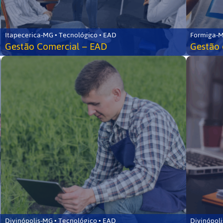
Itapecerica-MG • Tecnológico • EAD
Formiga-M
Gestão Comercial – EAD
Gestão 
Divinópolis-MG • Tecnológico • EAD
Divinópoli