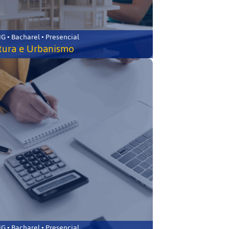
 • Bacharel • Presencial
tura e Urbanismo
 • Bacharel • Presencial