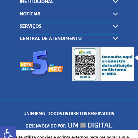
INSTITUCIONAL
NOTÍCIAS
SERVIÇOS
CENTRAL DE ATENDIMENTO
UNIFORMG - TODOS OS DIREITOS RESERVADOS.
Abrir a barra de ferramentas
DESENVOLVIDO POR
Este site utiliza cookies e scripts externos para melhorar a sua