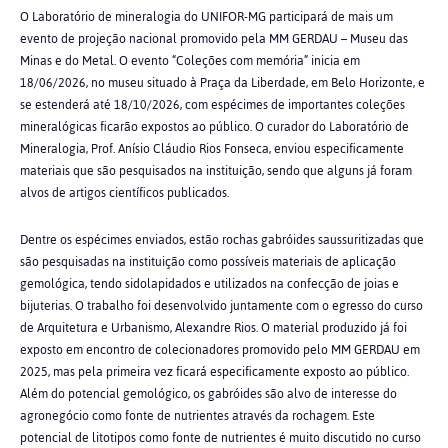
O Laboratório de mineralogia do UNIFOR-MG participará de mais um
evento de projeção nacional promovido pela MM GERDAU – Museu das
Minas e do Metal. O evento
“Coleções com memória” inicia em
18/06/2026, no museu situado à Praça da Liberdade, em
Belo Horizonte, e
se estenderá até 18/10/2026, com espécimes de importantes coleções
mineralógicas ficarão expostos ao público. O curador do Laboratório de
Mineralogia, Prof. Anísio Cláudio Rios Fonseca, enviou especificamente
materiais que são pesquisados na
instituição, sendo que alguns já foram
alvos de artigos científicos publicados.
Dentre os espécimes enviados, estão rochas gabróides saussuritizadas que
são pesquisadas na instituição como possíveis materiais de aplicação
gemológica, tendo sidolapidados e utilizados na confecção de joias e
bijuterias. O trabalho foi desenvolvido
juntamente com o egresso do curso
de Arquitetura e Urbanismo, Alexandre Rios. O material produzido já foi
exposto em encontro de colecionadores promovido pelo MM GERDAU em
2025, mas pela primeira vez ficará especificamente exposto ao público.
Além do potencial gemológico, os gabróides são alvo de interesse do
agronegócio como fonte de
nutrientes através da rochagem. Este
potencial de litotipos como fonte de nutrientes é muito
discutido no curso