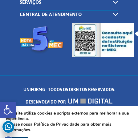
SERVIÇOS
CENTRAL DE ATENDIMENTO
UNIFORMG - TODOS OS DIREITOS RESERVADOS.
Abrir a barra de ferramentas
DESENVOLVIDO POR
AV. DR. ARNALDO DE SENNA, 328 - PALMEIRAS, FORMIGA/MG - CEP:
Este site utiliza cookies e scripts externos para melhorar a sua
experiência.
Acesse nossa
Política de Privacidade
para obter mais
35.574.530
informações.